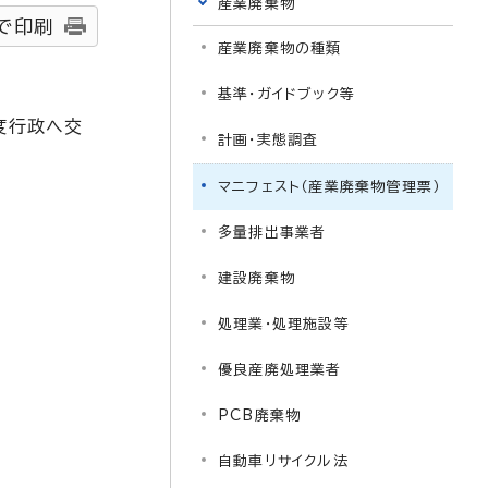
産業廃棄物
で印刷
産業廃棄物の種類
基準・ガイドブック等
度行政へ交
計画・実態調査
マニフェスト（産業廃棄物管理票）
多量排出事業者
建設廃棄物
処理業・処理施設等
優良産廃処理業者
PCB廃棄物
自動車リサイクル法