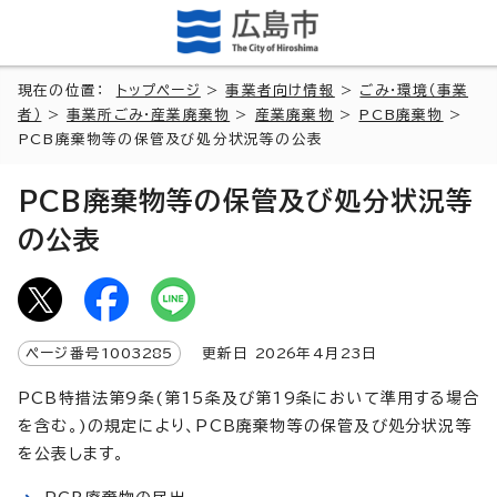
現在の位置：
トップページ
>
事業者向け情報
>
ごみ・環境（事業
者）
>
事業所ごみ・産業廃棄物
>
産業廃棄物
>
PCB廃棄物
>
PCB廃棄物等の保管及び処分状況等の公表
PCB廃棄物等の保管及び処分状況等
の公表
ページ番号
1003285
更新日
2026
年4月
23
日
PCB特措法第9条(第15条及び第19条において準用する場合
を含む。)の規定により、PCB廃棄物等の保管及び処分状況等
を公表します。