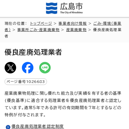
現在の位置：
トップページ
>
事業者向け情報
>
ごみ・環境（事業
者）
>
事業所ごみ・産業廃棄物
>
産業廃棄物
> 優良産廃処理業
者
優良産廃処理業者
ページ番号
1026683
産業廃棄物処理に関し優れた能力及び実績を有する者の基準
(優良基準)に適合する処理業者を優良産廃処理業者と認定し
ています。通常5年である許可の有効期間を7年とするなどの
特例が付与されます。
優良産廃処理業者認定制度