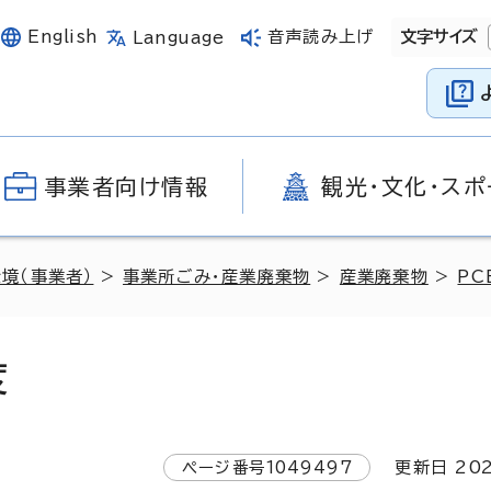
English
音声読み上げ
文字サイズ
Language
事業者向け情報
観光・文化・スポ
環境（事業者）
>
事業所ごみ・産業廃棄物
>
産業廃棄物
>
PC
度
ページ番号
1049497
更新日
20