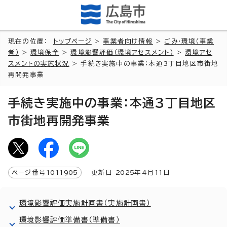
現在の位置：
トップページ
>
事業者向け情報
>
ごみ・環境（事業
者）
>
環境保全
>
環境影響評価（環境アセスメント）
>
環境アセ
スメントの実施状況
> 手続き実施中の事業：本通3丁目地区市街地
再開発事業
手続き実施中の事業：本通3丁目地区
市街地再開発事業
ページ番号
1011905
更新日
2025
年4月
11
日
環境影響評価実施計画書（実施計画書）
環境影響評価準備書（準備書）