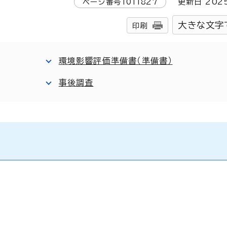
ページ番号
1011827
更新日
202
大きな文字
印刷
環境影響評価準備書（準備書）
事後調査