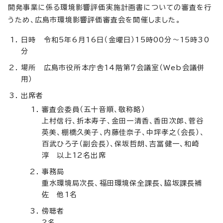
開発事業に係る環境影響評価実施計画書についての審査を行
うため、広島市環境影響評価審査会を開催しました。
日時 令和5年6月16日（金曜日）15時00分～15時30
分
場所 広島市役所本庁舎14階第7会議室（Web会議併
用）
出席者
審査会委員（五十音順、敬称略）
上村信行、折本寿子、金田一清香、香田次郎、菅谷
英美、棚橋久美子、内藤佳奈子、中坪孝之（会長）、
百武ひろ子（副会長）、保坂哲朗、吉冨健一、和崎
淳 以上12名出席
事務局
重水環境局次長、福田環境保全課長、脇坂課長補
佐 他1名
傍聴者
2名