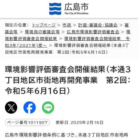
現在の位置：
トップページ
>
市政
>
計画・審議会・協議会
>
審
議会等
>
環境局の審議会等
>
広島市環境影響評価審査会
>
環
境影響評価審査会開催結果
>
環境影響評価審査会開催結果 令
和3年(2021年)度～
> 環境影響評価審査会開催結果（本通3丁
目地区市街地再開発事業 第2回：令和5年6月16日）
環境影響評価審査会開催結果（本通3
丁目地区市街地再開発事業 第2回：
令和5年6月16日）
ページ番号
1011907
更新日
2025
年2月
16
日
広島市環境影響評価条例に基づき、本通3丁目地区市街地再