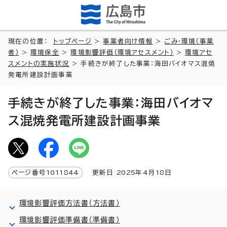
現在の位置：
トップページ
>
事業者向け情報
>
ごみ・環境（事業
者）
>
環境保全
>
環境影響評価（環境アセスメント）
>
環境アセ
スメントの実施状況
> 手続きが終了した事業：海田バイオマス混焼
発電所建設計画事業
手続きが終了した事業：海田バイオマ
ス混焼発電所建設計画事業
ページ番号
1011844
更新日
2025
年4月
18
日
環境影響評価方法書（方法書）
環境影響評価準備書（準備書）