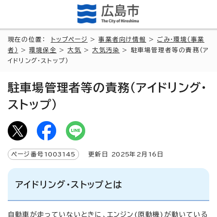
現在の位置：
トップページ
>
事業者向け情報
>
ごみ・環境（事業
者）
>
環境保全
>
大気
>
大気汚染
> 駐車場管理者等の責務（ア
イドリング・ストップ）
駐車場管理者等の責務（アイドリング・
ストップ）
ページ番号
1003145
更新日
2025
年2月
16
日
アイドリング・ストップとは
自動車が走っていないときに、エンジン(原動機)が動いている