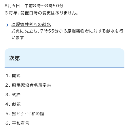
8月6日 午前8時～8時50分
※毎年、開催日時の変更はありません。
原爆犠牲者への献水
式典に先立ち、7時55分から原爆犠牲者に対する献水を行
います
次第
開式
原爆死没者名簿奉納
式辞
献花
黙とう・平和の鐘
平和宣言