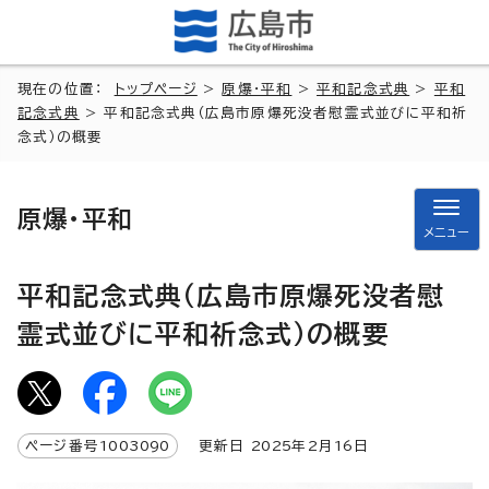
現在の位置：
トップページ
>
原爆・平和
>
平和記念式典
>
平和
記念式典
> 平和記念式典（広島市原爆死没者慰霊式並びに平和祈
念式）の概要
原爆・平和
メニュー
平和記念式典（広島市原爆死没者慰
霊式並びに平和祈念式）の概要
ページ番号
1003090
更新日
2025
年2月
16
日