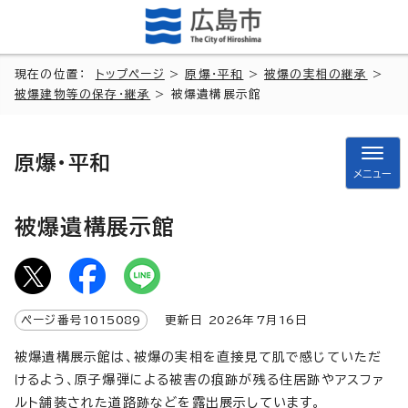
現在の位置：
トップページ
>
原爆・平和
>
被爆の実相の継承
>
被爆建物等の保存・継承
> 被爆遺構展示館
原爆・平和
メニュー
被爆遺構展示館
ページ番号
1015089
更新日
2026
年7月
16
日
被爆遺構展示館は、被爆の実相を直接見て肌で感じていただ
けるよう、原子爆弾による被害の痕跡が残る住居跡やアスファ
ルト舗装された道路跡などを露出展示しています。