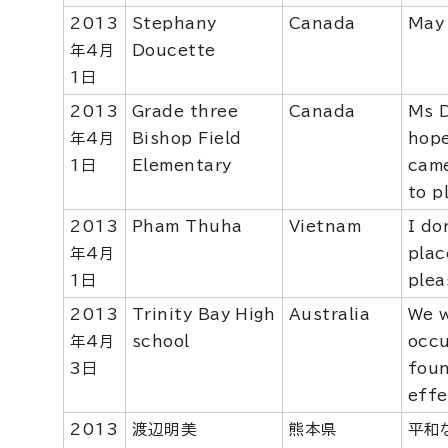
2013
Stephany
Canada
May 
年4月
Doucette
1日
2013
Grade three
Canada
Ms D
年4月
Bishop Field
hope
1日
Elementary
came
to p
2013
Pham Thuha
Vietnam
I do
年4月
plac
1日
plea
2013
Trinity Bay High
Australia
We w
年4月
school
occu
3日
foun
effe
2013
渡辺明美
熊本県
平和