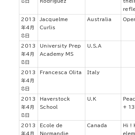
8日
Rodriguez
thei
refl
2013
Jacquelme
Australia
Open
年4月
Curlis
8日
2013
University Prep
U.S.A
年4月
Academy MS
8日
2013
Francesca Olita
Italy
年4月
8日
2013
Haverstock
U.K
Peac
年4月
School
+ 13
8日
2013
Ecole de
Canada
Hi !
年4月
Normandie
elem