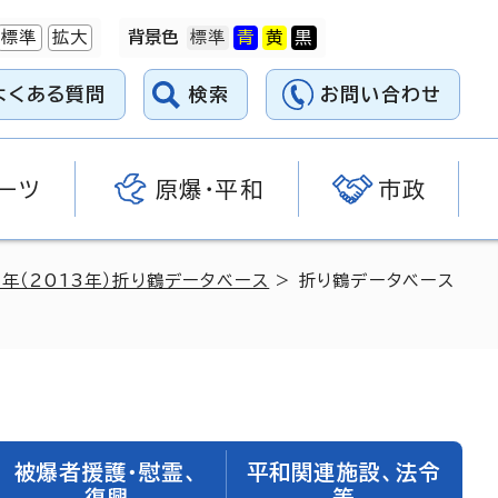
標準
拡大
背景色
よくある質問
検索
お問い合わせ
ーツ
原爆・平和
市政
5年（2013年）折り鶴データベース
> 折り鶴データベース
被爆者援護・慰霊、
平和関連施設、法令
復興
等