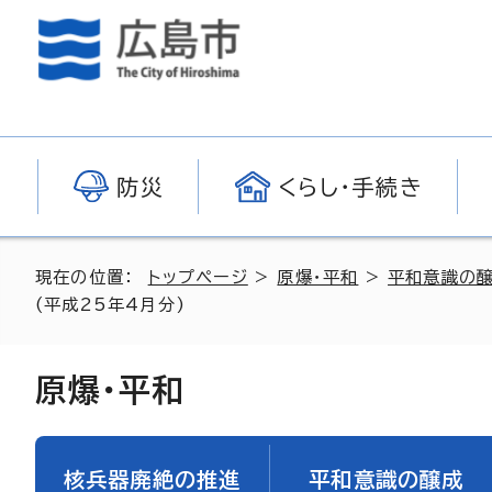
防災
くらし・手続き
現在の位置：
トップページ
>
原爆・平和
>
平和意識の
(平成25年4月分)
原爆・平和
核兵器廃絶の推進
平和意識の醸成