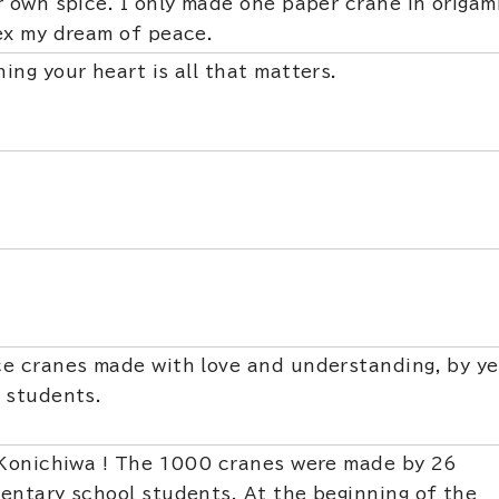
r own spice. I only made one paper crane in origam
ex my dream of peace.
ing your heart is all that matters.
e cranes made with love and understanding, by ye
 students.
 Konichiwa ! The 1000 cranes were made by 26
entary school students. At the beginning of the