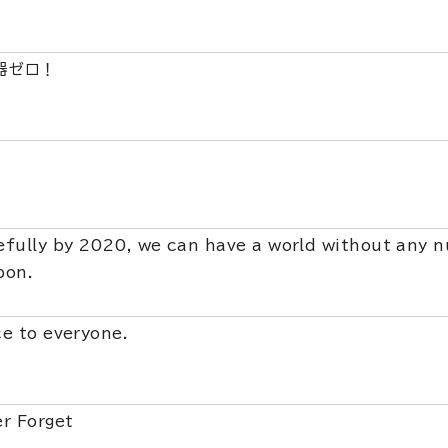
器ゼロ！
fully by 2020, we can have a world without any n
pon.
e to everyone.
r Forget