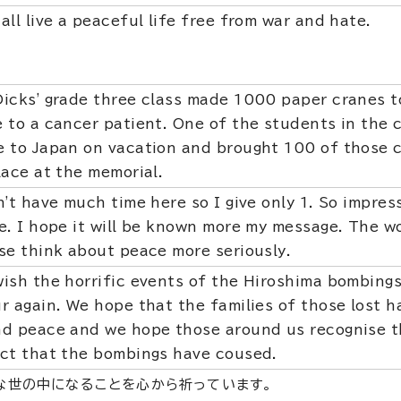
all live a peaceful life free from war and hate.
icks' grade three class made 1000 paper cranes t
 to a cancer patient. One of the students in the 
 to Japan on vacation and brought 100 of those 
lace at the memorial.
n't have much time here so I give only 1. So impres
e. I hope it will be known more my message. The wo
se think about peace more seriously.
ish the horrific events of the Hiroshima bombing
r again. We hope that the families of those lost h
d peace and we hope those around us recognise 
ct that the bombings have coused.
な世の中になることを心から祈っています。