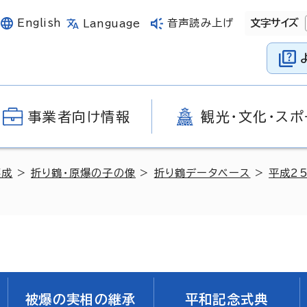
English
音声読み上げ
文字サイズ
Language
事業者向け情報
観光・文化・スポ
醸成
>
折り鶴・原爆の子の像
>
折り鶴データベース
>
平成2
被爆の実相の継承
平和記念式典