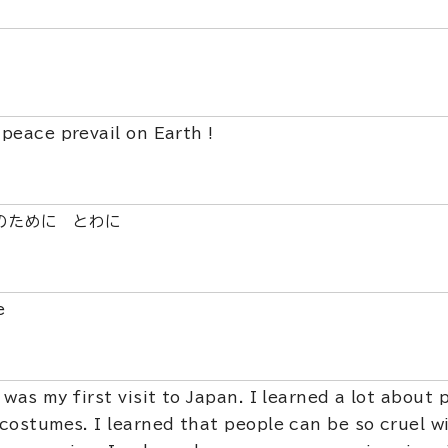
peace prevail on Earth !
のために とわに
e
 was my first visit to Japan. I learned a lot about 
costumes. I learned that people can be so cruel w