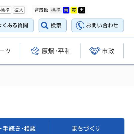
標準
拡大
背景色
よくある質問
検索
お問い合わせ
ーツ
原爆・平和
市政
・手続き・相談
まちづくり