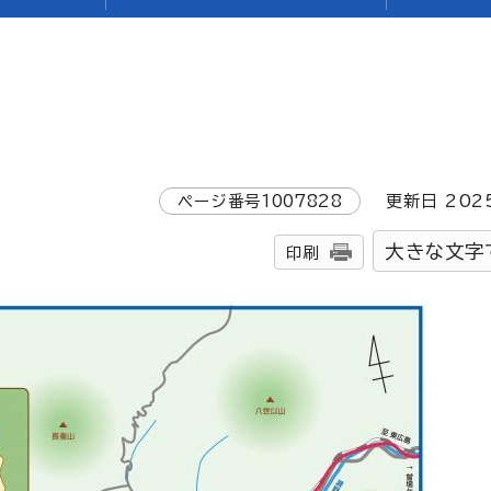
ページ番号
1007828
更新日
202
大きな文字
印刷