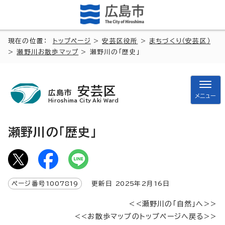
現在の位置：
トップページ
>
安芸区役所
>
まちづくり（安芸区）
>
瀬野川お散歩マップ
> 瀬野川の「歴史」
安芸区
広島市
メニュー
Hiroshima City Aki Ward
瀬野川の「歴史」
ページ番号
1007819
更新日
2025
年2月
16
日
<<瀬野川の「自然」へ>>
<<お散歩マップのトップページへ戻る>>