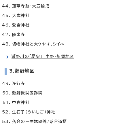
蓮華寺跡・大五輪塔
大歳神社
愛宕神社
随泉寺
切幡神社と大ケヤキ、シイ林
瀬野川の「歴史」 中野・畑賀地区
3.瀬野地区
浄行寺
瀬野機関区跡碑
中倉神社
生石子（ういしご）神社
落合の一里塚跡碑/落合道標