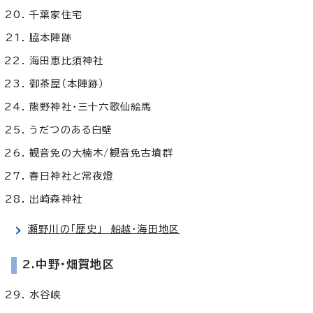
千葉家住宅
脇本陣跡
海田恵比須神社
御茶屋（本陣跡）
熊野神社・三十六歌仙絵馬
うだつのある白壁
観音免の大楠木/観音免古墳群
春日神社と常夜燈
出崎森神社
瀬野川の「歴史」 船越・海田地区
2.中野・畑賀地区
水谷峡