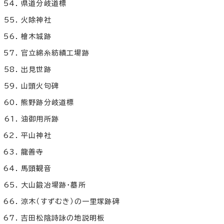
県道分岐道標
火除神社
檜木城跡
官立綿糸紡績工場跡
出見世跡
山頭火句碑
熊野跡分岐道標
油御用所跡
平山神社
龍善寺
馬頭観音
大山鍛冶場跡・墓所
涼木（すずむき）の一里塚跡碑
吉田松陰詩詠の地説明板