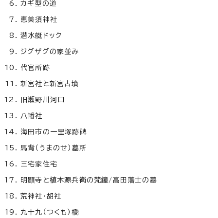
カギ型の道
恵美須神社
潜水艇ドック
ジグザグの家並み
代官所跡
新宮社と新宮古墳
旧瀬野川河口
八幡社
海田市の一里塚跡碑
馬背（うまのせ）墓所
三宅家住宅
明顕寺と植木源兵衛の梵鐘/高田藩士の墓
荒神社・胡社
九十九（つくも）橋