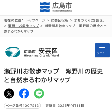
現在の位置：
トップページ
>
安芸区役所
>
まちづくり（安芸区）
>
瀬野川お散歩マップ
> 瀬野川お散歩マップ 瀬野川の歴史と自
然まるわかりマップ
安芸区
広島市
メニュー
Hiroshima City Aki Ward
瀬野川お散歩マップ 瀬野川の歴史
と自然まるわかりマップ
ページ番号
1007818
更新日
2025
年9月
11
日