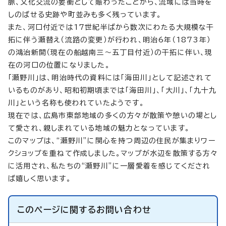
脈、文化交流の要衝として賑わったことから、流域には当時を
しのばせる史跡や町並みも多く残っています。
また、河口付近では17世紀半ばから数次にわたる大規模な干
拓に伴う瀬替え（流路の変更）が行われ、明治6年（1873年）
の鴻治新開（現在の船越南三～五丁目付近）の干拓に伴い、現
在の河口の位置になりました。
「瀬野川」は、明治時代の資料には「海田川」として記述されて
いるものがあり、昭和初期頃までは「海田川」、「大川」、「九十九
川」という名称も使われていたようです。
現在では、広島市東部地域の多くの方々が散策や憩いの場とし
て愛され、親しまれている地域の魅力となっています。
このマップは、“瀬野川”に関心を持つ周辺の住民が集まりワー
クショップを重ねて作成しました。マップが水辺を散策する方々
に活用され、私たちの“瀬野川”に一層愛着を感じてくだされ
ば嬉しく思います。
このページに関する
お問い合わせ