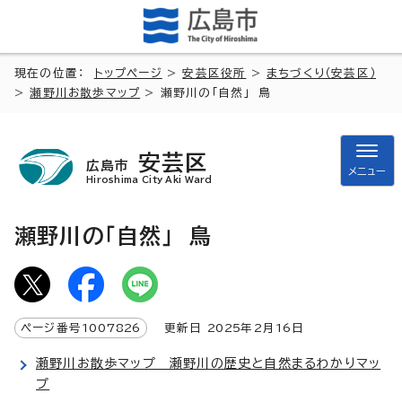
現在の位置：
トップページ
>
安芸区役所
>
まちづくり（安芸区）
>
瀬野川お散歩マップ
> 瀬野川の「自然」 鳥
安芸区
広島市
メニュー
Hiroshima City Aki Ward
瀬野川の「自然」 鳥
ページ番号
1007826
更新日
2025
年2月
16
日
瀬野川お散歩マップ 瀬野川の歴史と自然まるわかりマッ
プ