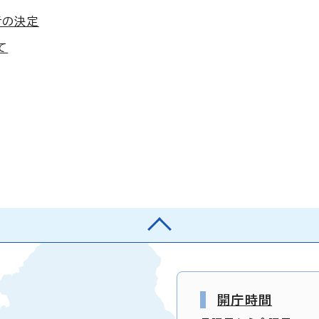
者の決定
て
開庁時間