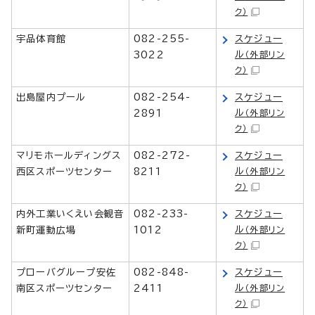
ク）
宇品体育館
082-255-
スケジュー
ル
3022
（外部リン
ク）
出島屋内プール
082-254-
スケジュー
ル
2891
（外部リン
ク）
マリモホールディングス
082-272-
スケジュー
ル
西区スポーツセンター
8211
（外部リン
ク）
内外工業いくえい会観音
082-233-
スケジュー
ル
新町運動広場
1012
（外部リン
ク）
プローバグループ安佐
082-848-
スケジュー
ル
南区スポーツセンター
2411
（外部リン
ク）