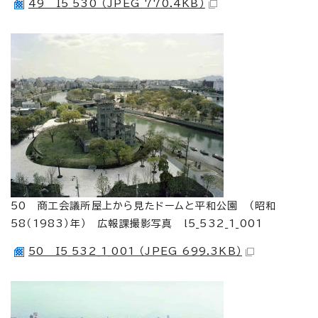
49 I5_530 （JPEG 770.4KB）
50 商工会議所屋上から見たドームと平和公園 （昭和
58（1983）年） 広報課撮影写真 l5_532_1_001
50 I5_532_1_001 （JPEG 699.3KB）