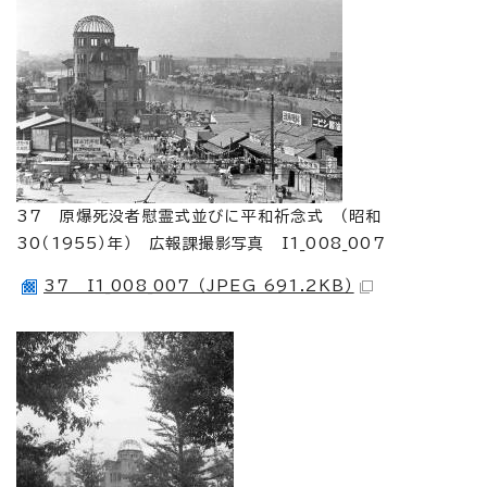
37 原爆死没者慰霊式並びに平和祈念式 （昭和
30（1955）年） 広報課撮影写真 I1_008_007
37 I1_008_007 （JPEG 691.2KB）