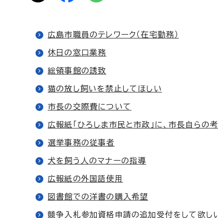
広島市職員のテレワーク（在宅勤務）
休日の窓口業務
総領事館の誘致
猫の放し飼いを禁止してほしい
市長の交際費について
広報紙「ひろしま市民と市政」に、市長自らの
選挙事務の従事者
犬を飼う人のマナーの指導
広報紙の外国語使用
図書館での洋書の購入希望
競争入札参加資格申請の追加受付をして欲し