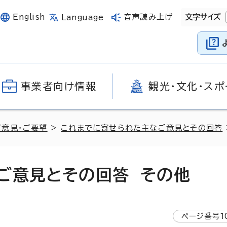
English
音声読み上げ
文字サイズ
Language
事業者向け情報
観光・文化・スポ
ご意見・ご要望
>
これまでに寄せられた主なご意見とその回答
ご意見とその回答 その他
ページ番号
1