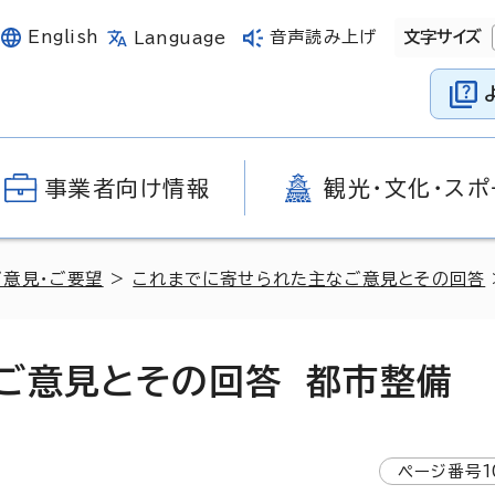
English
音声読み上げ
文字サイズ
Language
事業者向け情報
観光・文化・スポ
ご意見・ご要望
>
これまでに寄せられた主なご意見とその回答
ご意見とその回答 都市整備
ページ番号
1