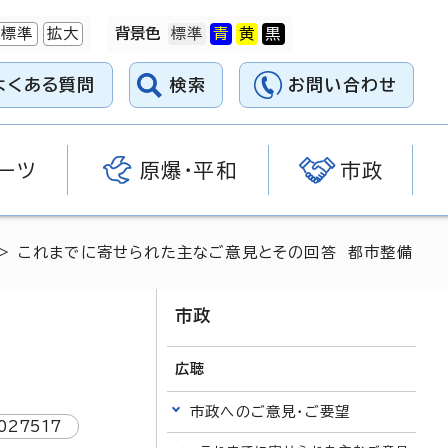
標準
拡大
背景色
よくある質問
検索
お問い合わせ
ーツ
原爆・平和
市政
> これまでに寄せられた主なご意見とその回答 都市整備
市政
広聴
市政へのご意見・ご要望
027517