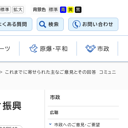
標準
拡大
背景色
よくある質問
検索
お問い合わせ
ーツ
原爆・平和
市政
> これまでに寄せられた主なご意見とその回答 コミュニ
市政
ィ振興
広聴
市政へのご意見・ご要望