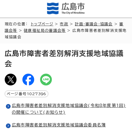
現在の位置：
トップページ
>
市政
>
計画・審議会・協議会
>
審
議会等
>
健康福祉局の審議会等
> 広島市障害者差別解消支援地
域協議会
広島市障害者差別解消支援地域協議
会
ページ番号
1027396
広島市障害者差別解消支援地域協議会(令和8年度第1回)
の開催について(お知らせ)
広島市障害者差別解消支援地域協議会委員名簿