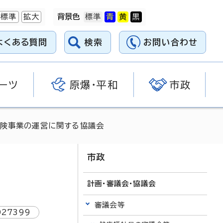
標準
拡大
背景色
よくある質問
検索
お問い合わせ
ーツ
原爆・平和
市政
保険事業の運営に関する協議会
市政
計画・審議会・協議会
審議会等
027399