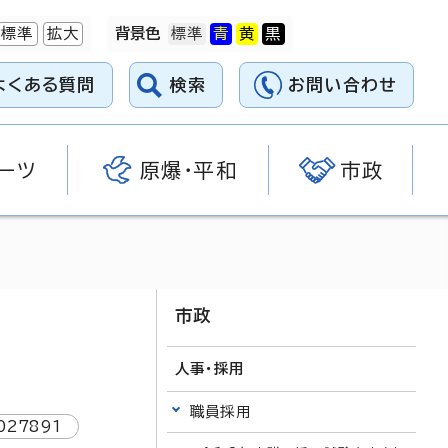
標準
拡大
背景色
よくある質問
検索
お問い合わせ
ーツ
原爆・平和
市政
市政
人事・採用
職員採用
027891