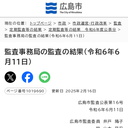
現在の位置：
トップページ
>
市政
>
市政運営・行政改革
>
監査
>
定期監査等の結果
>
定期監査等の結果 令和6年度公表分
>
監査事務局の監査の結果（令和6年6月11日）
監査事務局の監査の結果（令和6年6
月11日）
ページ番号
1019690
更新日
2025
年2月
16
日
広島市監査公表第16号
令和6年6月11日
広島市監査委員 井戸 陽子