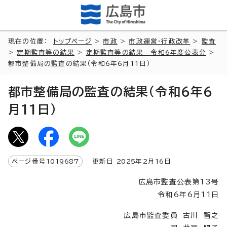
現在の位置：
トップページ
>
市政
>
市政運営・行政改革
>
監査
>
定期監査等の結果
>
定期監査等の結果 令和6年度公表分
>
都市整備局の監査の結果（令和6年6月11日）
都市整備局の監査の結果（令和6年6
月11日）
ページ番号
1019687
更新日
2025
年2月
16
日
広島市監査公表第13号
令和6年6月11日
広島市監査委員 古川 智之