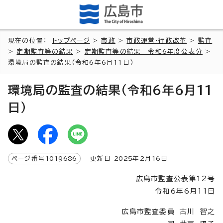
現在の位置：
トップページ
>
市政
>
市政運営・行政改革
>
監査
>
定期監査等の結果
>
定期監査等の結果 令和6年度公表分
>
環境局の監査の結果（令和6年6月11日）
環境局の監査の結果（令和6年6月11
日）
ページ番号
1019686
更新日
2025
年2月
16
日
広島市監査公表第12号
令和6年6月11日
広島市監査委員 古川 智之