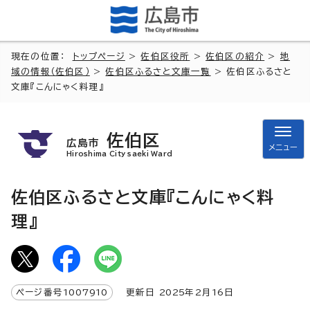
現在の位置：
トップページ
>
佐伯区役所
>
佐伯区の紹介
>
地
域の情報（佐伯区）
>
佐伯区ふるさと文庫一覧
> 佐伯区ふるさと
文庫『こんにゃく料理』
佐伯区
広島市
メニュー
Hiroshima City saeki Ward
佐伯区ふるさと文庫『こんにゃく料
理』
ページ番号
1007910
更新日
2025
年2月
16
日