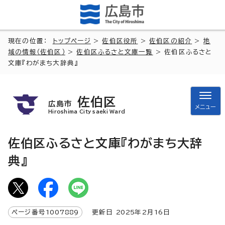
現在の位置：
トップページ
>
佐伯区役所
>
佐伯区の紹介
>
地
域の情報（佐伯区）
>
佐伯区ふるさと文庫一覧
> 佐伯区ふるさと
文庫『わがまち大辞典』
佐伯区
広島市
メニュー
Hiroshima City saeki Ward
佐伯区ふるさと文庫『わがまち大辞
典』
ページ番号
1007889
更新日
2025
年2月
16
日