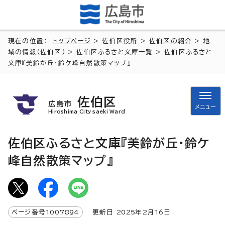
現在の位置：
トップページ
>
佐伯区役所
>
佐伯区の紹介
>
地
域の情報（佐伯区）
>
佐伯区ふるさと文庫一覧
> 佐伯区ふるさと
文庫『美鈴が丘・鈴ケ峰自然散策マップ』
佐伯区
広島市
メニュー
Hiroshima City saeki Ward
佐伯区ふるさと文庫『美鈴が丘・鈴ケ
峰自然散策マップ』
ページ番号
1007894
更新日
2025
年2月
16
日