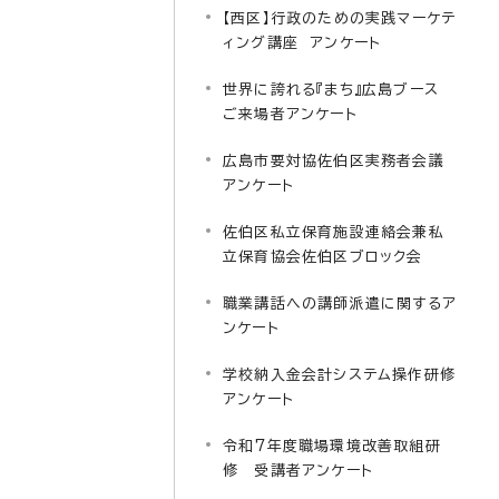
【西区】行政のための実践マーケテ
ィング講座 アンケート
世界に誇れる『まち』広島ブース
ご来場者アンケート
広島市要対協佐伯区実務者会議
アンケート
佐伯区私立保育施設連絡会兼私
立保育協会佐伯区ブロック会
職業講話への講師派遣に関するア
ンケート
学校納入金会計システム操作研修
アンケート
令和7年度職場環境改善取組研
修 受講者アンケート