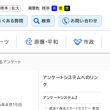
標準
拡大
背景色
よくある質問
検索
お問い合わせ
ーツ
原爆・平和
市政
るアンケート
アンケートシステムへのリン
ク
アンケートシステム2
6
年4月
15
日
就活×保活スタートセミナー 参加