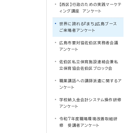
【西区】行政のための実践マーケテ
ィング講座 アンケート
世界に誇れる『まち』広島ブース
ご来場者アンケート
広島市要対協佐伯区実務者会議
アンケート
佐伯区私立保育施設連絡会兼私
立保育協会佐伯区ブロック会
職業講話への講師派遣に関するア
ンケート
学校納入金会計システム操作研修
アンケート
令和7年度職場環境改善取組研
修 受講者アンケート