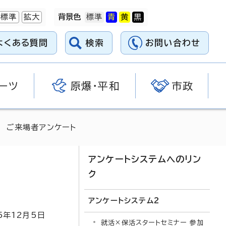
標準
拡大
背景色
よくある質問
検索
お問い合わせ
ーツ
原爆・平和
市政
ス ご来場者アンケート
アンケートシステムへのリン
ク
アンケートシステム2
5
年
12
月5日
就活×保活スタートセミナー 参加