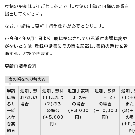
登録の更新は
5年ごと
に必要です。登録の申請と同様の書類を
提出してください。
なお、申請時に更新申請手数料が必要となります。
※令和4年9月1日より、既に提出されている添付書類に変更
がないときは、登録申請書にその旨を記載し、書類の添付を省
略することができます。
更新申請手数料
表の幅を切り替える
申請
追加手数
追加手数料
追加手数料
追加手数料
追加手
に係
料なしの
(1)または
(3)のみ
(1)+(2)
(1)+
るサ
場合
(2)のみ
の場合
の場合
また
ービ
の場合
(+3,000
(+10,000
(2)+
ス付
(+5,000
円)
円)
の場
き高
円)
(+8,
齢者
円