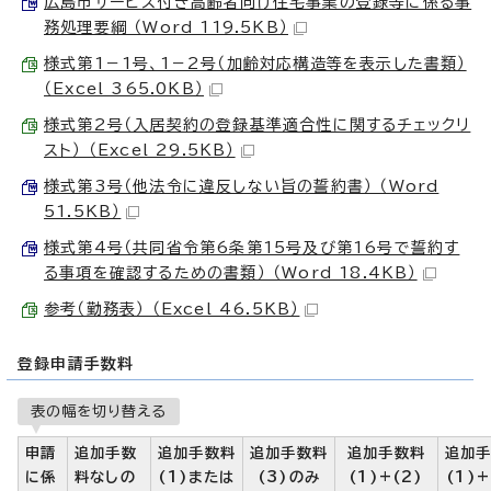
広島市サービス付き高齢者向け住宅事業の登録等に係る事
務処理要綱 （Word 119.5KB）
様式第1－1号、1－2号（加齢対応構造等を表示した書類）
（Excel 365.0KB）
様式第2号（入居契約の登録基準適合性に関するチェックリ
スト） （Excel 29.5KB）
様式第3号（他法令に違反しない旨の誓約書） （Word
51.5KB）
様式第4号（共同省令第6条第15号及び第16号で誓約す
る事項を確認するための書類） （Word 18.4KB）
参考（勤務表） （Excel 46.5KB）
登録申請手数料
表の幅を切り替える
申請
追加手数
追加手数料
追加手数料
追加手数料
追加
に係
料なしの
(1)または
(3)のみ
(1)+(2)
(1)+