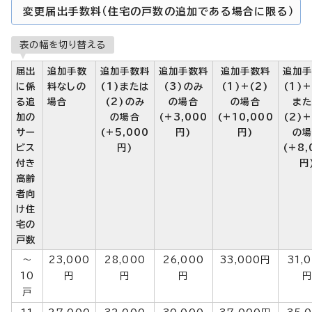
変更届出手数料（住宅の戸数の追加である場合に限る）
表の幅を切り替える
届出
追加手数
追加手数料
追加手数料
追加手数料
追加
に係
料なしの
(1)または
(3)のみ
(1)+(2)
(1)+
る追
場合
(2)のみ
の場合
の場合
ま
加の
の場合
(+3,000
(+10,000
(2)+
サー
(+5,000
円)
円)
の
ビス
円)
(+8,
付き
円
高齢
者向
け住
宅の
戸数
～
23,000
28,000
26,000
33,000円
31,
10
円
円
円
戸