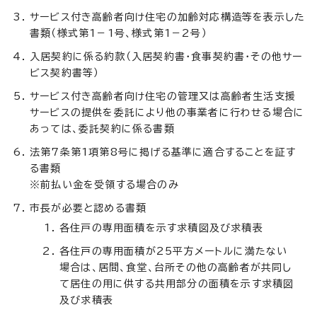
サービス付き高齢者向け住宅の加齢対応構造等を表示した
書類（様式第1－1号、様式第1－2号）
入居契約に係る約款（入居契約書・食事契約書・その他サー
ビス契約書等）
サービス付き高齢者向け住宅の管理又は高齢者生活支援
サービスの提供を委託により他の事業者に行わせる場合に
あっては、委託契約に係る書類
法第7条第1項第8号に掲げる基準に適合することを証す
る書類
※前払い金を受領する場合のみ
市長が必要と認める書類
各住戸の専用面積を示す求積図及び求積表
各住戸の専用面積が25平方メートルに満たない
場合は、居間、食堂、台所その他の高齢者が共同し
て居住の用に供する共用部分の面積を示す求積図
及び求積表