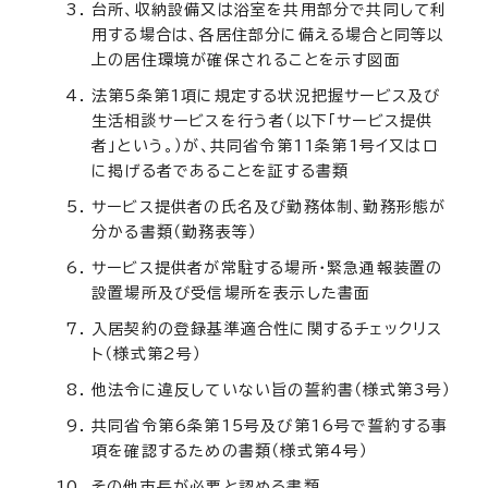
台所、収納設備又は浴室を共用部分で共同して利
用する場合は、各居住部分に備える場合と同等以
上の居住環境が確保されることを示す図面
法第5条第1項に規定する状況把握サービス及び
生活相談サービスを行う者（以下「サービス提供
者」という。）が、共同省令第11条第1号イ又はロ
に掲げる者であることを証する書類
サービス提供者の氏名及び勤務体制、勤務形態が
分かる書類（勤務表等）
サービス提供者が常駐する場所・緊急通報装置の
設置場所及び受信場所を表示した書面
入居契約の登録基準適合性に関するチェックリス
ト（様式第2号）
他法令に違反していない旨の誓約書（様式第3号）
共同省令第6条第15号及び第16号で誓約する事
項を確認するための書類（様式第4号）
その他市長が必要と認める書類