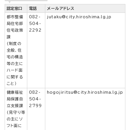
認定窓口
電話
メールアドレス
都市整備
082-
jutaku@city.hiroshima.lg.jp
局住宅部
504-
住宅政策
2292
課
(制度の
全般、住
宅の構造
等の主に
ハード面
に関する
こと）
健康福祉
082-
hogojiritsu@city.hiroshima.lg.jp
局保護自
504-
立支援課
2799
(見守り等
の主にソ
フト面に