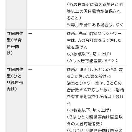
（各居住部分に備える場合と同
等以上の居住環境が確保され
ること）
※専用部分にある場合は、除く
共同居住
ー
便所、洗面、浴室又はシャワー
型（単身
室は、Aの合計数を5で除した
世帯向
数を設ける
け）
（小数点以下、切り上げ）
（Aは入居可能者数、A≧2）
共同居住
ー
便所と洗面は、BとCの合計数
型（ひと
を3で除した数を設ける
り親世帯
浴室とシャワー室は、BとCの
向け）
合計数を4で除した数かつ浴槽
を有する浴室を1か所以上設け
る
（小数点以下、切り上げ）
（Bはひとり親世帯向け居室以
外の入居可能者数）
（Cはひとり親世帯向け居室の