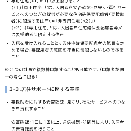
専用住宅
(*1)を
1戸以上
設けること
(*1)「専用住宅」とは、入居者を安否確認・見守り・福祉サー
ビスへのつなぎの提供が必要な住宅確保要配慮者（要援助
者）に限定する住戸（⇔「非専用住宅（*2）」）
(*2)「非専用住宅」とは、入居者を住宅確保要配慮者等又
は要援助者に限定する住戸
入居を受け入れることとする住宅確保要配慮者の範囲を定
める場合、要配慮者の範囲を不当に制限しないものである
こと
※：1つの計画で複数棟申請することも可能です。（申請者が同
一の場合に限る）
3-3.居住サポートに関する基準
要援助者に対する安否確認、見守り、福祉サービスへのつな
ぎを提供すること
安否確認：
1日に1回以上、通信機器・訪問等により、入居者
の安否確認を行うこと