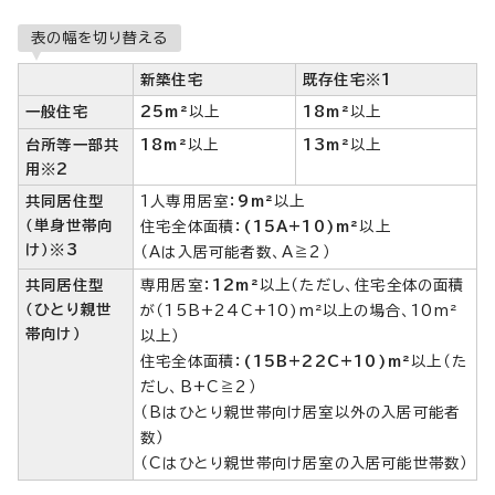
表の幅を切り替える
新築住宅
既存住宅※1
一般住宅
25m²
以上
18m²
以上
台所等一部共
18m²
以上
13m²
以上
用※2
共同居住型
1人専用居室：
9m²
以上
（単身世帯向
住宅全体面積：
(15A+10)m²
以上
け）※3
（Aは入居可能者数、A≧2）
共同居住型
専用居室：
12m²
以上（ただし、住宅全体の面積
（ひとり親世
が（15B+24C+10)m²以上の場合、10m²
帯向け）
以上）
住宅全体面積：
(15B+22C+10)m²
以上（た
だし、B+C≧2）
（Bはひとり親世帯向け居室以外の入居可能者
数）
（Cはひとり親世帯向け居室の入居可能世帯数）