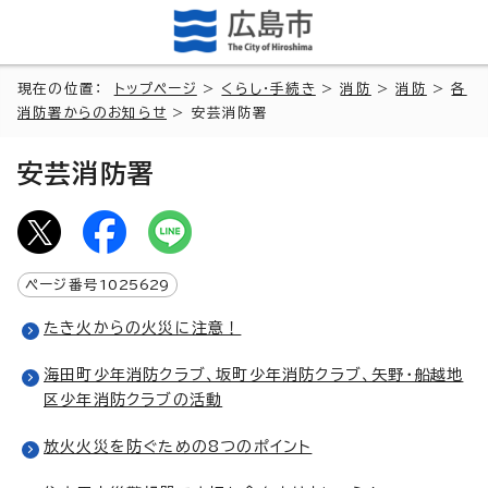
現在の位置：
トップページ
>
くらし・手続き
>
消防
>
消防
>
各
消防署からのお知らせ
> 安芸消防署
安芸消防署
ページ番号
1025629
たき火からの火災に注意！
海田町少年消防クラブ、坂町少年消防クラブ、矢野・船越地
区少年消防クラブの活動
放火火災を防ぐための8つのポイント