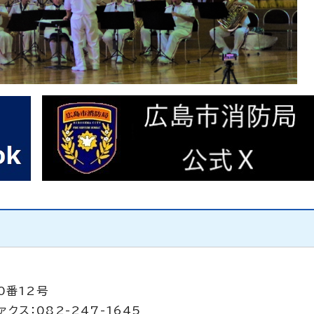
0番12号
クス：082-247-1645