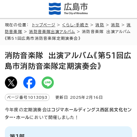
現在の位置：
トップページ
>
くらし・手続き
>
消防
>
消防
>
消
防音楽隊
>
消防音楽隊出演アルバム
> 消防音楽隊 出演アルバム
《第51回広島市消防音楽隊定期演奏会》
消防音楽隊 出演アルバム《第51回広
島市消防音楽隊定期演奏会》
ページ番号
1013893
更新日
2025
年2月
16
日
今年度の定期演奏会は
コジマホールディングス西区民文化セン
ター・ホール
において開催しました！
第1部