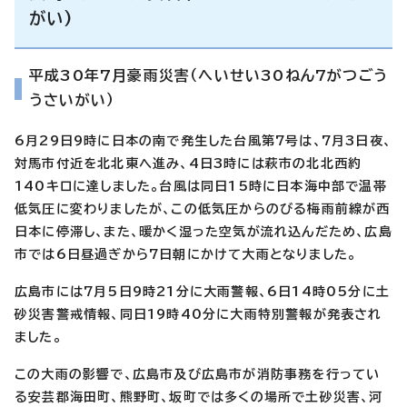
がい)
平成30年7月豪雨災害（へいせい30ねん7がつごう
うさいがい）
6月29日9時に日本の南で発生した台風第7号は、7月3日夜、
対馬市付近を北北東へ進み、
4日3時には萩市の北北西約
140キロに達しました。台風は同日15時に日本海中部で温帯
低気圧に
変わりましたが、この低気圧からのびる梅雨前線が西
日本に停滞し、また、暖かく湿った空気が
流れ込んだため、
広島
市では6日昼過ぎから7日朝にかけて大雨となりました。
広島市には7月5日9時21分に大雨警報、6日14時05分に土
砂災害警戒情報、同日19時40分に
大雨特別警報が発表され
ました。
この大雨の影響で、広島市及び広島市が消防事務を行ってい
る安芸郡海田町、熊野町、坂町では
多くの場所で土砂災害、河