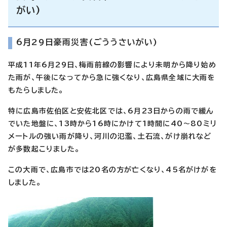
がい)
6月29日豪雨災害(ごううさいがい)
平成11年6月29日、梅雨前線の影響により未明から降り始め
た雨が、午後になってから急に強くなり、
広島県全域に
大雨を
もたらしました。
特に広島市佐伯区と安佐北区では、6月23日からの雨で緩ん
でいた地盤に、13時から16時にかけて
1時間に40～
80ミリ
メートルの強い雨が降り、河川の氾濫、土石流、がけ崩れなど
が多数起こりました。
この大雨で、広島市では20名の方が亡くなり、45名がけがを
しました。