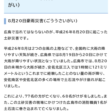
がい)
8月20日豪雨災害(ごううさいがい)
広島で忘れてはならないのが、平成26年8月20日に起こった
土砂災害です。
平成26年8月は2つの台風の上陸などで、全国的に大雨の降
りやすい天気が続き、広島県では
8月19日から20日に
かけて
大雨が降りやすい状況となっていました。広島市では、8月20
日の未明から
大雨が続き、安佐北区三入では1時間に
121ミリ
メートルというこれまでに経験したことのない量の雨が
降り、
安佐南区や安佐北区の多くの場所で土石流やがけ崩れ
が起こ
りました。
これにより、77名の方が亡くなり、68名がけがをしました。
ま
た、この土砂災害の現場にかけつけた
広島市の消防職員1名が
土石流に巻き込まれて亡くなりました。