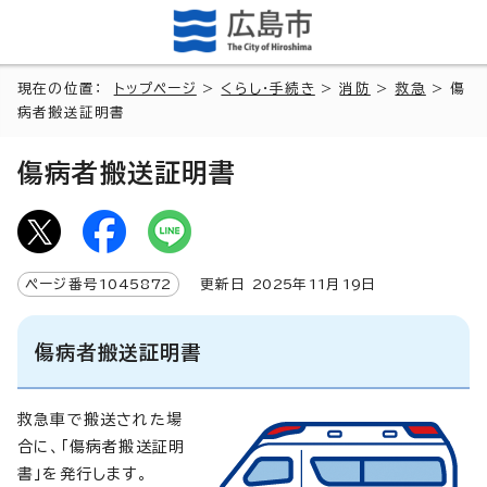
現在の位置：
トップページ
>
くらし・手続き
>
消防
>
救急
> 傷
病者搬送証明書
傷病者搬送証明書
ページ番号
1045872
更新日
2025
年
11
月
19
日
傷病者搬送証明書
救急車で搬送された場
合に、「傷病者搬送証明
書」を発行します。