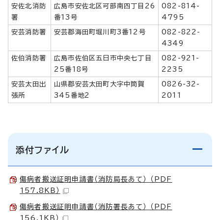
安佐北消防
広島市安佐北区可部南四丁目26
082-814-
署
番13号
4795
安芸消防署
安芸郡海田町堀川町3番12号
082-822-
4349
佐伯消防署
広島市佐伯区五日市中央七丁目
082-921-
25番18号
2235
安芸太田出
山県郡安芸太田町大字中筒賀
0826-32-
張所
345番地2
2011
添付ファイル
傷病者搬送証明申請書（消防局長あて） （PDF
157.8KB）
傷病者搬送証明申請書（消防署長あて） （PDF
156.1KB）