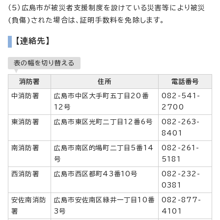
（5）広島市が被災者支援制度を設けている災害等により被災
(負傷)された場合は、証明手数料を免除します。
【連絡先】
表の幅を切り替える
消防署
住所
電話番号
中消防署
広島市中区大手町五丁目20番
082-541-
12号
2700
東消防署
広島市東区光町二丁目12番6号
082-263-
8401
南消防署
広島市南区的場町二丁目5番14
082-261-
号
5181
西消防署
広島市西区都町43番10号
082-232-
0381
安佐南消防
広島市安佐南区緑井一丁目10番
082-877-
署
3号
4101