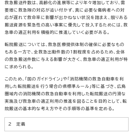
救急搬送件数は、高齢化の進展等により年々増加しており、需
要増に救急隊の対応が追い付かず、真に必要な傷病者への対
応が遅れて救命率に影響が出かねない状況を踏まえ、限りある
搬送資源を緊急性の高い事案に優先して投入するためには、救
急車の適正利用を積極的に推進していく必要がある。
転院搬送については、救急医療提供体制の確保に必要なもの
もある一方で、全救急出動件数の1割程度を占めるため、全体
の救急搬送件数に与える影響が大きく、救急車の適正利用が特
に求められる。
このため、「国のガイドライン」や「消防機関の救急自動車を利
用した転院搬送を行う場合の県標準ルール」等に基づき、広島
圏域内の消防機関の救急自動車を利用した転院搬送の円滑な
実施及び救急車の適正利用の推進を図ることを目的として、転
院搬送の基本的な考え方やその手順等の基準を定める。
2 定義