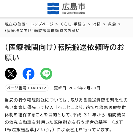
現在の位置：
トップページ
>
くらし・手続き
>
消防
>
救急
>
（医療機関向け）転院搬送依頼時のお願い
（医療機関向け）転院搬送依頼時のお
願い
ページ番号
1040312
更新日
2026
年2月
20
日
当局の行う転院搬送については、限りある搬送資源を緊急性の
高い事案に優先して投入することにより、適切な救急医療提供
体制を確保することを目的として、平成 31 年から「消防機関
の救急自動車を利用した転院搬送を行う場合の基準 」（以下
「転院搬送基準」という。） による運用を行っています。