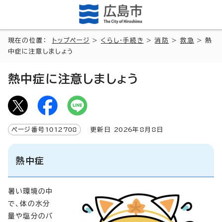
現在の位置：
トップページ
>
くらし・手続き
>
消防
>
救急
> 熱
中症に注意しましょう
熱中症に注意しましょう
ページ番号
1012708
更新日
2026
年8月8日
熱中症
暑い環境の中
で、体の水分
量や塩分のバ