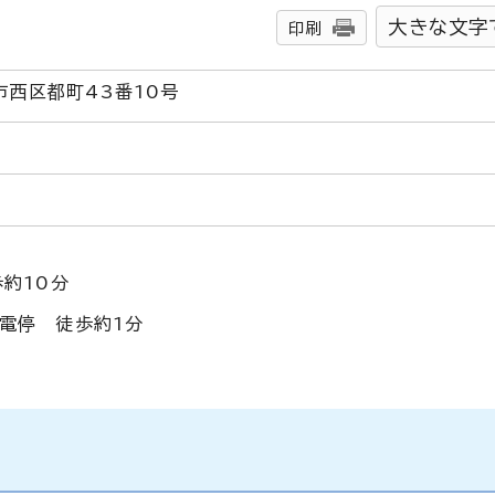
大きな文字
印刷
市西区都町43番10号
歩約10分
電停 徒歩約1分