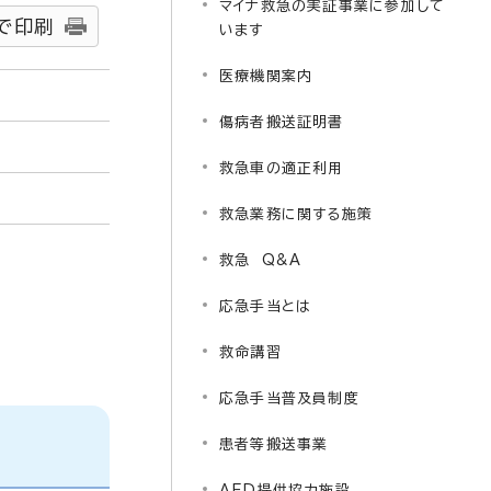
マイナ救急の実証事業に参加して
で印刷
います
医療機関案内
傷病者搬送証明書
救急車の適正利用
救急業務に関する施策
救急 Q&A
応急手当とは
救命講習
応急手当普及員制度
患者等搬送事業
AED提供協力施設