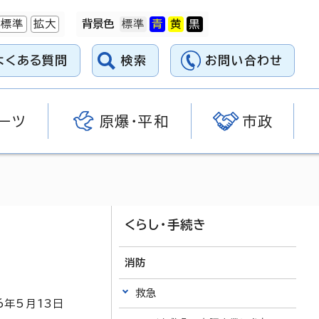
標準
拡大
背景色
よくある質問
検索
お問い合わせ
ーツ
原爆・平和
市政
くらし・手続き
消防
救急
6
年5月
13
日