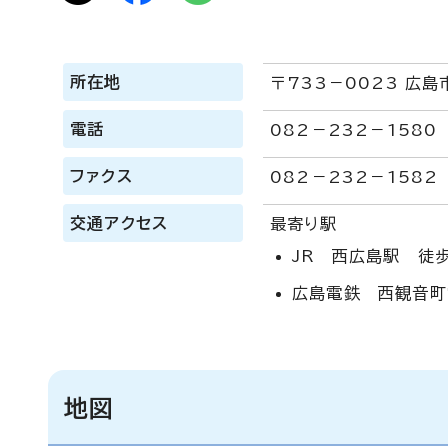
所在地
〒733－0023 広島
電話
082－232－1580
ファクス
082－232－1582
交通アクセス
最寄り駅
JR 西広島駅 徒
広島電鉄 西観音町
地図