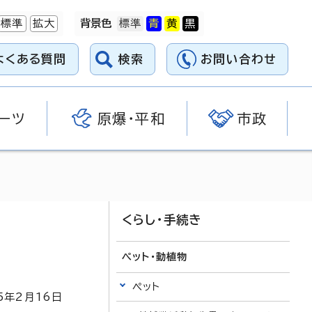
標準
拡大
背景色
よくある質問
検索
お問い合わせ
ーツ
原爆・平和
市政
くらし・手続き
ペット・動植物
ペット
5
年2月
16
日