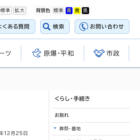
標準
拡大
背景色
よくある質問
検索
お問い合わせ
ーツ
原爆・平和
市政
くらし・手続き
お別れ
葬祭・墓地
年
12
月
25
日