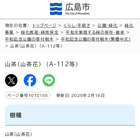
現在の位置：
トップページ
>
くらし・手続き
>
公園・緑化
>
緑化
事業
>
緑化推進・緑地保全
>
平和を象徴する緑の保存・継承
>
平和記念公園の寄付樹木
>
平和記念公園の寄付樹木（繁體中文）
>
山茶（山茶花） （A-112等）
山茶（山茶花） （A-112等）
ページ番号
1018155
更新日
2025
年2月
16
日
樹種
山茶（山茶花）