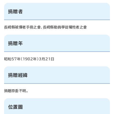
捐贈者
長崎縣被爆者手冊之會、長崎縣動員學徒犧牲者之會
捐贈年
昭和57年（1982年）3月21日
捐贈經緯
捐贈原委不明。
位置圖