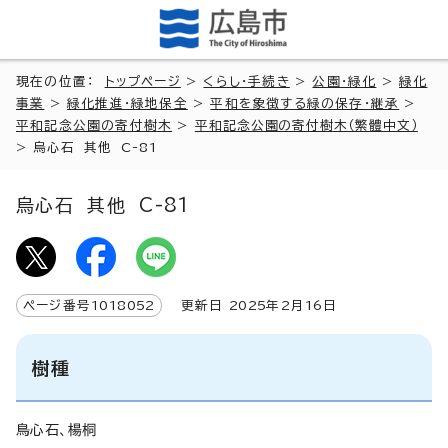
現在の位置：
トップページ
>
くらし・手続き
>
公園・緑化
>
緑化
事業
>
緑化推進・緑地保全
>
平和を象徴する緑の保存・継承
>
平和記念公園の寄付樹木
>
平和記念公園の寄付樹木（繁體中文）
>
烏心石 其他 C-81
烏心石 其他 C-81
ページ番号
1018052
更新日
2025
年2月
16
日
樹種
鳥心石、楊桐