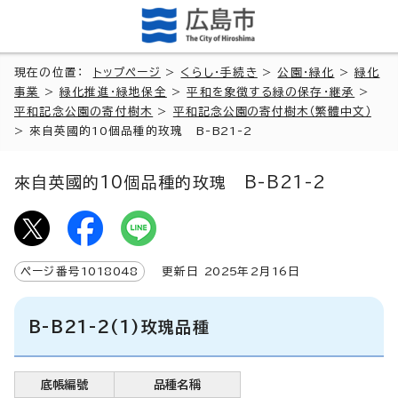
現在の位置：
トップページ
>
くらし・手続き
>
公園・緑化
>
緑化
事業
>
緑化推進・緑地保全
>
平和を象徴する緑の保存・継承
>
平和記念公園の寄付樹木
>
平和記念公園の寄付樹木（繁體中文）
>
來自英國的10個品種的玫瑰 B-B21-2
來自英國的10個品種的玫瑰 B-B21-2
ページ番号
1018048
更新日
2025
年2月
16
日
B-B21-2(1)玫瑰品種
底帳編號
品種名稱