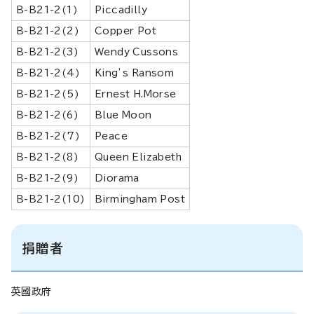
B-B21-2(1)
Piccadilly
B-B21-2(2)
Copper Pot
B-B21-2(3)
Wendy Cussons
B-B21-2(4)
King’s Ransom
B-B21-2(5)
Ernest H.Morse
B-B21-2(6)
Blue Moon
B-B21-2(7)
Peace
B-B21-2(8)
Queen Elizabeth
B-B21-2(9)
Diorama
B-B21-2(10)
Birmingham Post
捐贈者
英國政府