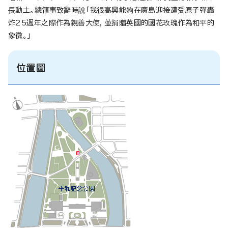
長動土。總領事致辭時說「我很高興能夠在廣島迎接遭受原子彈轟
炸25週年之際作為親善大使，並捐贈英國的國花玫瑰作為和平的
象徵。」
位置圖